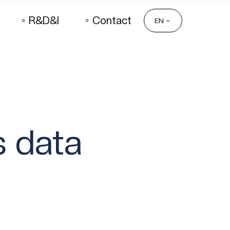
R&D&I
Contact
EN
s data