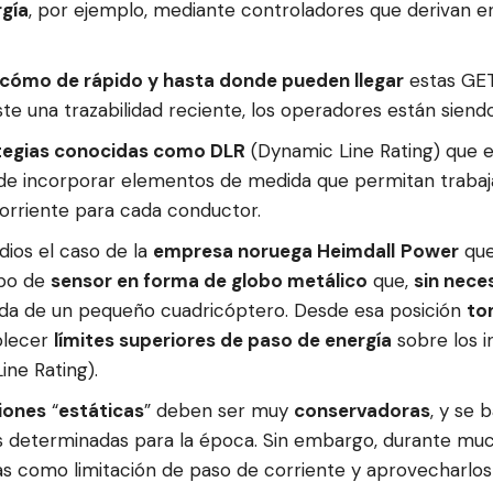
rgía
, por ejemplo, mediante controladores que derivan en
s cómo de rápido y hasta donde pueden llegar
estas GET
te una trazabilidad reciente, los operadores están sien
ategias conocidas como DLR
(Dynamic Line Rating) que 
a de incorporar elementos de medida que permitan traba
corriente para cada conductor.
ios el caso de la
empresa noruega Heimdall
Power
que
ipo de
sensor en forma de globo metálico
que,
sin nece
da de un pequeño cuadricóptero. Desde esa posición
to
ablecer
límites superiores de paso de energía
sobre los i
ine Rating).
iones
“
estáticas
” deben ser muy
conservadoras
, y se 
 determinadas para la época. Sin embargo, durante muc
zadas como limitación de paso de corriente y aprovecharlo