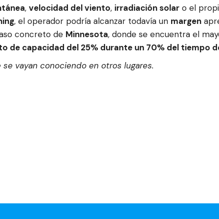
ntánea
,
velocidad del viento
,
irradiación solar
o el propi
ning
, el operador podría alcanzar todavía un
margen
apre
 caso concreto de
Minnesota
, donde se encuentra el ma
o de capacidad del 25% durante un 70% del tiempo d
 se vayan conociendo en otros lugares.