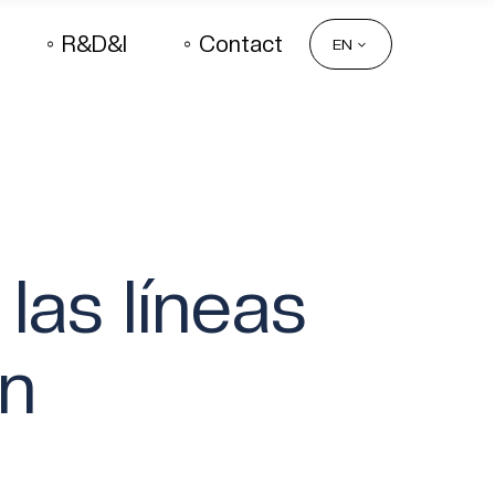
R&D&I
Contact
EN
las líneas
ón