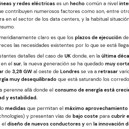
líneas y redes eléctricas
es un
hecho
común a nivel
inte
ue contribuyen numerosos factores como son, entre otro
ra en el sector de los data centers, y la habitual situaci
onsumo.
 meridianamente claro es que los
plazos de ejecución
de 
reces las necesidades existentes por lo que se está lleg
tantes detalles del caso de
UK
donde, en la
última déc
, en el
sur
, la nueva generación se ha quedado
muy corta
ar
de
3,28 GW
al oeste de
Londres
se va a
retrasar
vari
ergía muy desequilibrado
que está saturando los corredo
a perenne allá donde el
consumo de energía está crec
d y estabilidad.
ndo
medidas
que permitan el
máximo aprovechamiento d
hnologies) y presentan vías de
bajo coste
para
cubrir 
n el
diseño de nuevos conductores y
en
la innovación d