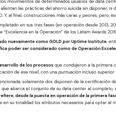
os movimientos de determinados usuarios de data center
alientan las prácticas del ahorro suicida sin disponer, ni
 Y, al final, construcciones más caras y peores, pero, eso
mpletado en sus tres fases (en operación desde 2013, 201
de “Excelencia en la Operación” de los Latam Awards 20
ficado nuevamente como GOLD por Uptime Institute
, en
ifica poder ser considerado como de Operación Excele
esarrollo de los procesos
que condujeron a la primera ce
cación de ese nivel, con una puntuación incluso superior a 
mencionada, solamente dos disponen de la certificación des
 que abarca el conjunto de su data center al completo, 
refiere, desde la puesta en operación de la primera fas
 en su totalidad los atributos necesarios para optar al 