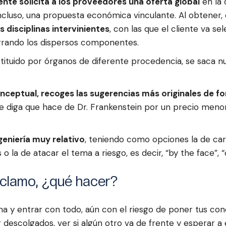
iente solicita a los proveedores una oferta global
en la 
ncluso, una propuesta económica vinculante. Al obtener
 disciplinas intervinientes
, con las que el cliente va s
grando los dispersos componentes.
tituido por órganos de diferente procedencia, se saca nu
onceptual, recoges las sugerencias más originales de f
que diga que hace de Dr. Frankenstein por un precio meno
ngeniería muy relativo
, teniendo como opciones la de car
o la de atacar el tema a riesgo, es decir, “by the face”, “d
reclamo, ¿qué hacer?
rcha y entrar con todo, aún con el riesgo de poner tus c
 descolgados, ver si algún otro va de frente y esperar a e