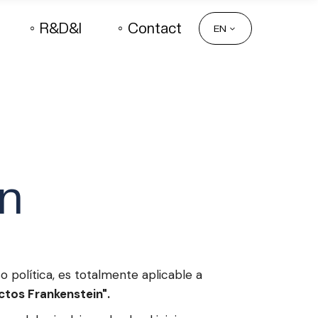
R&D&I
Contact
EN
in
o política, es totalmente aplicable a
ctos Frankenstein".