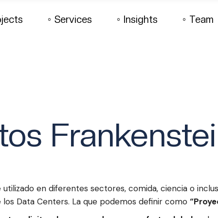
ojects
Services
Insights
Team
Design
Articles
Execution
Latest News
Operations
Design
Articles
Re-engineering
Execution
Latest News
Operations
Re-engineering
tos Frankenste
utilizado en diferentes sectores, comida, ciencia o inclus
de los Data Centers. La que podemos definir como
“Proye