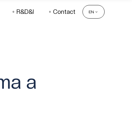
R&D&I
Contact
EN
ma a