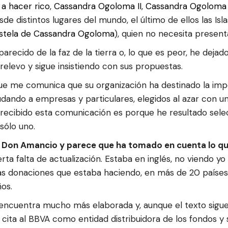
a hacer rico
,
Cassandra Ogoloma II
,
Cassandra Ogoloma I
esde distintos lugares del mundo, el último de ellos las 
estela de Cassandra Ogoloma
), quien no necesita present
ecido de la faz de la tierra o, lo que es peor, he dejado 
levo y sigue insistiendo con sus propuestas.
 que me comunica que su organización ha destinado la imp
yudando a empresas y particulares, elegidos al azar con 
e recibido esta comunicación es porque he resultado sel
 sólo uno.
de Don Amancio y parece que ha tomado en cuenta lo q
a falta de actualización. Estaba en inglés, no viendo yo p
s donaciones que estaba haciendo, en más de 20 países, l
ños.
encuentra mucho más elaborada y, aunque el texto sigue 
e cita al BBVA como entidad distribuidora de los fondos y