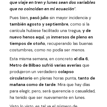
que viaje en tren y lunes sean dos variables
que no coincidan en mi ecuación
”
.
Pues bien,
pasó julio
sin mayor incidencia y
también agosto y septiembre
, como si la
canícula hubiese facilitado una tregua,
y de
nuevo henos aquí
, ya
inmersos de pleno en
tiempos de otoño
, recuperando las buenas
costumbres, como no podía ser menos.
Esta misma semana, en concreto
el día 6
,
Metro de Bilbao sufrió varias averías
que
produjeron un verdadero
colapso
circulatorio
en plenas horas punta,
tanto de
mañana como de tarde
. Mira que hay días
para elegir, pero, será querencia o casualidad,
ha tenido que ser nuevamente en lunes.
Visto lo visto, es tal ya el número de